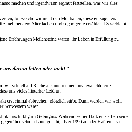
enauso machen und irgendwann ergraut feststellen, was wir alles
erden, für welche wir nicht den Mut hatten, diese einzugehen.
mit zunehmendem Alter lachen und sogar gerne erzählen. Es verbleibt
d jene Erfahrungen Meilensteine waren, ihr Leben in Erfüllung zu
r uns darum bitten oder nicht.“
nd wir schnell auf Rache aus und meinen uns revanchieren zu
ss uns vieles hinterher Leid tut.
t erst einmal abbrechen, plötzlich stirbt. Dann werden wir wohl
oder Schwestern waren.
itik unschuldig im Gefängnis. Während seiner Haftzeit starben seine
g gegenüber seinem Land gehabt, als er 1990 aus der Haft entlassen