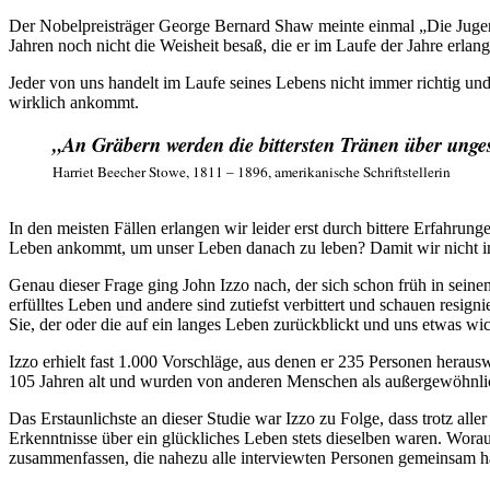
Der Nobelpreisträger George Bernard Shaw meinte einmal „Die Jugend 
Jahren noch nicht die Weisheit besaß, die er im Laufe der Jahre erlang
Jeder von uns handelt im Laufe seines Lebens nicht immer richtig und
wirklich ankommt.
„An Gräbern werden die bittersten Tränen über unge
Harriet Beecher Stowe, 1811 – 1896, amerikanische Schriftstellerin
In den meisten Fällen erlangen wir leider erst durch bittere Erfahr
Leben ankommt, um unser Leben danach zu leben? Damit wir nicht im
Genau dieser Frage ging John Izzo nach, der sich schon früh in sein
erfülltes Leben und andere sind zutiefst verbittert und schauen res
Sie, der oder die auf ein langes Leben zurückblickt und uns etwas wi
Izzo erhielt fast 1.000 Vorschläge, aus denen er 235 Personen herausw
105 Jahren alt und wurden von anderen Menschen als außergewöhnlic
Das Erstaunlichste an dieser Studie war Izzo zu Folge, dass trotz alle
Erkenntnisse über ein glückliches Leben stets dieselben waren. Worau
zusammenfassen, die nahezu alle interviewten Personen gemeinsam ha