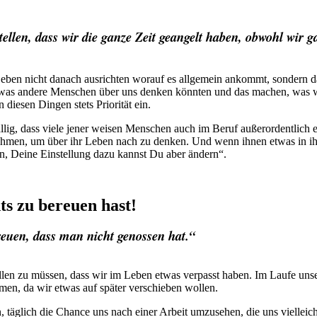
tellen, dass wir die ganze Zeit geangelt haben, obwohl wir g
hr Leben nicht danach ausrichten worauf es allgemein ankommt, sondern
 andere Menschen über uns denken könnten und das machen, was wir fü
diesen Dingen stets Priorität ein.
lig, dass viele jener weisen Menschen auch im Beruf außerordentlich er
nahmen, um über ihr Leben nach zu denken. Und wenn ihnen etwas in ih
, Deine Einstellung dazu kannst Du aber ändern“.
ts zu bereuen hast!
ereuen, dass man nicht genossen hat.“
len zu müssen, dass wir im Leben etwas verpasst haben. Im Laufe unser
en, da wir etwas auf später verschieben wollen.
täglich die Chance uns nach einer Arbeit umzusehen, die uns vielleic