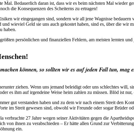
hste Mal. Bedauerlich daran ist, dass wir es beim nächsten Mal wieder g
 noch die Konsequenzen des Scheiterns zu ertragen!
isiken wir eingegangen sind, sondern wir all jene Wagnisse bedauern w
d und wieviel Geld sie uns auch gekostet haben, sind es, über die wir 
zu haben.
en größten persönlichen und finanziellen Fehlern, am meisten lernten un
Menschen!
achen können, so sollten wir es auf jeden Fall tun, mag e
unter ziehen. Wenn uns jemand beleidigt oder uns schlechtes will, si
er es ihm auf irgendeine Weise heim zahlen zu müssen. Blöd ist nur, da
mmer gut verstanden haben und zu dem wir nach einem Streit den Kontak
Worte im Streit gewesen sind, obwohl wir Freunde oder sogar Brüder 
 verbrachte 27 Jahre wegen seiner Aktivitäten gegen die Apartheidspol
ich von ihnen zu verabschieden – Er hätte allen Grund zur Verbitterun
rsöhnung ein.