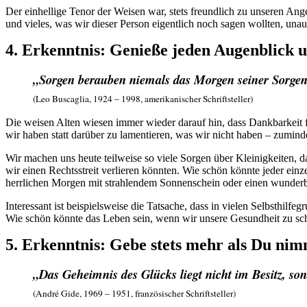
Der einhellige Tenor der Weisen war, stets freundlich zu unseren Ang
und vieles, was wir dieser Person eigentlich noch sagen wollten, una
4. Erkenntnis: Genieße jeden Augenblick 
„Sorgen berauben niemals das Morgen seiner Sorgen
(Leo Buscaglia, 1924 – 1998, amerikanischer Schriftsteller)
Die weisen Alten wiesen immer wieder darauf hin, dass Dankbarkeit f
wir haben statt darüber zu lamentieren, was wir nicht haben – zumin
Wir machen uns heute teilweise so viele Sorgen über Kleinigkeiten, d
wir einen Rechtsstreit verlieren könnten. Wie schön könnte jeder ein
herrlichen Morgen mit strahlendem Sonnenschein oder einen wunder
Interessant ist beispielsweise die Tatsache, dass in vielen Selbsthilfe
Wie schön könnte das Leben sein, wenn wir unsere Gesundheit zu sc
5. Erkenntnis: Gebe stets mehr als Du nim
„Das Geheimnis des Glücks liegt nicht im Besitz, so
(André Gide, 1969 – 1951, französischer Schriftsteller)