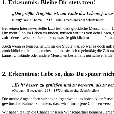
1. Erkenntnis: Bleibe Dir stets treu!
„Die größte Tragödie ist, am Ende des Lebens festzus
(Henry David Thoreau, 1817 – 1862, amerikanischer Schriftsteller)
Bei seinen Interviews stellte Izzo fest, dass glückliche Menschen i
Um mehr Sinn im Leben zu finden, müssen wir uns von dem Lösen, was
zufriedenes Leben zurückblicken, was sie glücklich macht und räumen 
Auch wenn es kein Kriterium für die Studie war, so war es doch auffäl
zurückblicken, hatten gemeinsam, dass sie sich regelmäßig die Zeit 
kannst Umstände oder andere Menschen bestenfalls nur schwer ändern
2. Erkenntnis: Lebe so, dass Du später nich
„Es ist besser, zu genießen und zu bereuen, als zu b
(Giovanni Boccaccio, 1313 – 1375, italienischer Schriftsteller)
Die meiste Angst haben wir davor, irgendwann im hohen Alter feststel
gewünschte Bahnen zu lenken, dass wir oftmals jene Chancen versäum
Wir haben täglich die Chance unseren Wunschpartner kennenzulernen, 