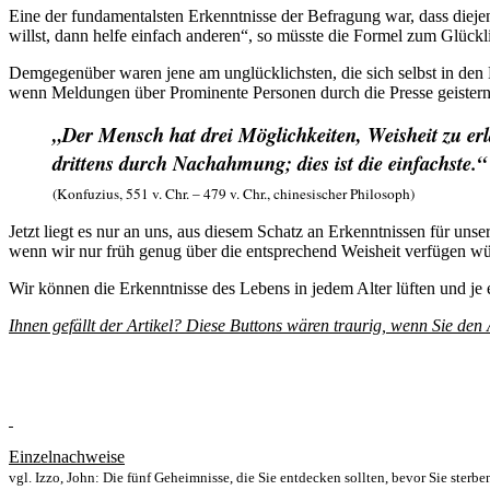
Eine der fundamentalsten Erkenntnisse der Befragung war, dass dieje
willst, dann helfe einfach anderen“, so müsste die Formel zum Glückli
Demgegenüber waren jene am unglücklichsten, die sich selbst in den M
wenn Meldungen über Prominente Personen durch die Presse geistern, 
„Der Mensch hat drei Möglichkeiten, Weisheit zu erla
drittens durch Nachahmung; dies ist die einfachste.“
(Konfuzius, 551 v. Chr. – 479 v. Chr., chinesischer Philosoph)
Jetzt liegt es nur an uns, aus diesem Schatz an Erkenntnissen für u
wenn wir nur früh genug über die entsprechend Weisheit verfügen wür
Wir können die Erkenntnisse des Lebens in jedem Alter lüften und je 
Ihnen gefällt der Artikel? Diese Buttons wären traurig, wenn Sie den A
Einzelnachweise
vgl. Izzo, John: Die fünf Geheimnisse, die Sie entdecken sollten, bevor Sie st