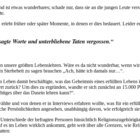
ist etwas wunderbares; schade nur, dass sie an die jungen Leute versc
te.
 erlebt früher oder später Momente, in denen er dies bedauert. Leider
sagte Worte und unterbliebene Taten vergossen.“
ungen unsere größten Lebenslehren. Wäre es da nicht wunderbar, wenn w
 Sterbebett zu sagen brauchen „Ach, hätte ich damals nur…“.
em Leben damit beschäftigte, was das Geheimnis eines erfüllten Lebens
igniert zurück? Um dies zu ergründen, wandte er sich zunächst an 15.0
chtiges über das Dasein lehren kann?“.
ählte und von denen er in Interviews erfahren wollte, was für ein erfü
he Persönlichkeiten angesehen, unabhängig davon, wie erfolgreich sie
r Unterschiede der befragten Personen hinsichtlich Religionszugehörigkei
f es im Leben wirklich ankommt, geht weit über alle Grenzen, wie Reli
tten: