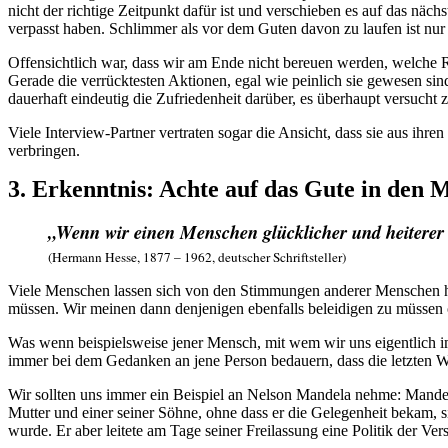
nicht der richtige Zeitpunkt dafür ist und verschieben es auf das näc
verpasst haben. Schlimmer als vor dem Guten davon zu laufen ist nur
Offensichtlich war, dass wir am Ende nicht bereuen werden, welche R
Gerade die verrücktesten Aktionen, egal wie peinlich sie gewesen sin
dauerhaft eindeutig die Zufriedenheit darüber, es überhaupt versucht 
Viele Interview-Partner vertraten sogar die Ansicht, dass sie aus ihr
verbringen.
3. Erkenntnis: Achte auf das Gute in den 
„Wenn wir einen Menschen glücklicher und heiterer m
(Hermann Hesse, 1877 – 1962, deutscher Schriftsteller)
Viele Menschen lassen sich von den Stimmungen anderer Menschen her
müssen. Wir meinen dann denjenigen ebenfalls beleidigen zu müssen od
Was wenn beispielsweise jener Mensch, mit wem wir uns eigentlich i
immer bei dem Gedanken an jene Person bedauern, dass die letzten 
Wir sollten uns immer ein Beispiel an Nelson Mandela nehme: Mandela
Mutter und einer seiner Söhne, ohne dass er die Gelegenheit bekam, s
wurde. Er aber leitete am Tage seiner Freilassung eine Politik der Ve