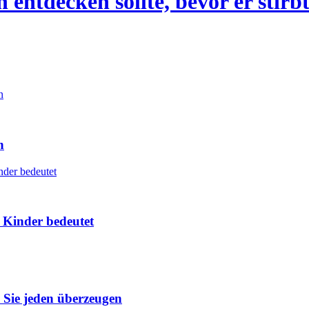
 entdecken sollte, bevor er stirb
n
 Kinder bedeutet
 Sie jeden überzeugen