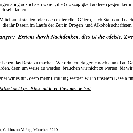
nigen am glücklichsten waren, die Großzügigkeit anderen gegenüber in
ch sein lauten.
ittelpunkt stellten oder nach materiellen Gütern, nach Status und nach
die ihr Dasein im Laufe der Zeit in Drogen- und Alkoholsucht fristen.
ngen: Erstens durch Nachdenken, dies ist die edelste. Zweit
nser Leben das Beste zu machen. Wir erinnern da gerne noch einmal an
den, denn um weise zu werden, brauchen wir nicht zu warten, bis wir a
eher wir es tun, desto mehr Erfüllung werden wir in unserem Dasein fi
rtikel nicht per Klick mit Ihren Freunden teilen!
erben; Goldmann-Verlag, München 2010