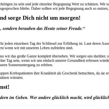
ehörigen zu sein und jede einzelne Begegnung Wert zu schätzen. Wir so
usgesprochen bliebe. Daher sollten wir jede Begegnung auch so nutzen, a
und sorge Dich nicht um morgen!
, sondern berauben das Heute seiner Freude.“
ür jeden einzelnen Tag der Schlüssel zur Erfüllung ist. Laut deren Au
dest wenn wir mit unserem Leben zufrieden sind.
ass wir das große Ganze komplett übersehen. Wir sorgen uns darüber, o
zelne Tag sein, wenn wir uns einfach unserer Gesundheit erfreuen würd
baren Sonnenuntergang zu erleben.
gruppen Krebspatienten ihre Krankheit als Geschenk betrachten, da sie er
hätzen wüssten.
mst!
ndern im Geben. Wer andere glücklich macht, wird glücklic