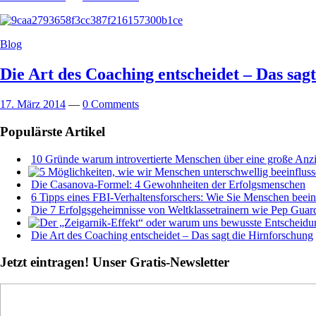
Blog
Die Art des Coaching entscheidet – Das sag
17. März 2014
—
0 Comments
Populärste Artikel
10 Gründe warum introvertierte Menschen über eine große Anz
Die Casanova-Formel: 4 Gewohnheiten der Erfolgsmenschen
6 Tipps eines FBI-Verhaltensforschers: Wie Sie Menschen beei
Die 7 Erfolgsgeheimnisse von Weltklassetrainern wie Pep Guar
Die Art des Coaching entscheidet – Das sagt die Hirnforschung
Jetzt eintragen! Unser Gratis-Newsletter