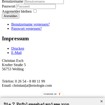
Benutzername
Passwort
Angemeldet bleiben
Anmelden
Benutzername vergessen?
Passwort vergessen?
Impressum
Drucken
E-Mail
Christian Esch
Krufter Straße 5
56753 Welling
Telefon: 0 26 54 - 8 80 11 99
Email: christian[at]lernologie.com
POWERED BY
Verantwortlich für den Inhalt nach § 55 Abs. 2 RStV: