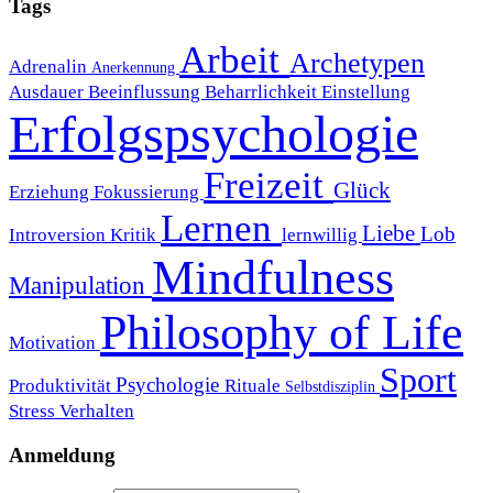
Tags
Arbeit
Archetypen
Adrenalin
Anerkennung
Ausdauer
Beeinflussung
Beharrlichkeit
Einstellung
Erfolgspsychologie
Freizeit
Glück
Erziehung
Fokussierung
Lernen
Liebe
Lob
Introversion
Kritik
lernwillig
Mindfulness
Manipulation
Philosophy of Life
Motivation
Sport
Psychologie
Produktivität
Rituale
Selbstdisziplin
Stress
Verhalten
Anmeldung