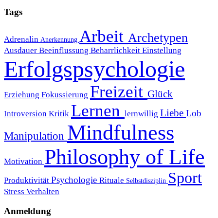
Tags
Arbeit
Archetypen
Adrenalin
Anerkennung
Ausdauer
Beeinflussung
Beharrlichkeit
Einstellung
Erfolgspsychologie
Freizeit
Glück
Erziehung
Fokussierung
Lernen
Liebe
Lob
Introversion
Kritik
lernwillig
Mindfulness
Manipulation
Philosophy of Life
Motivation
Sport
Psychologie
Produktivität
Rituale
Selbstdisziplin
Stress
Verhalten
Anmeldung