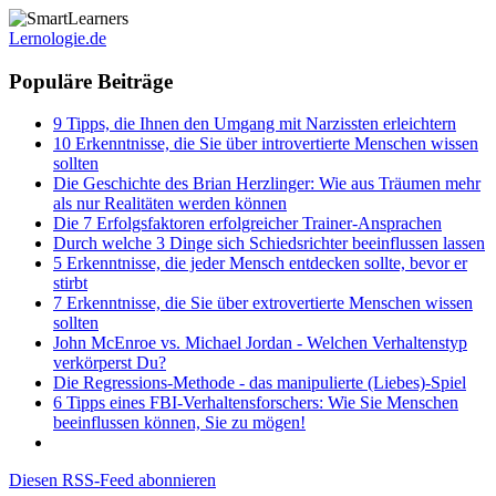
Lernologie.de
Populäre Beiträge
9 Tipps, die Ihnen den Umgang mit Narzissten erleichtern
10 Erkenntnisse, die Sie über introvertierte Menschen wissen
sollten
Die Geschichte des Brian Herzlinger: Wie aus Träumen mehr
als nur Realitäten werden können
Die 7 Erfolgsfaktoren erfolgreicher Trainer-Ansprachen
Durch welche 3 Dinge sich Schiedsrichter beeinflussen lassen
5 Erkenntnisse, die jeder Mensch entdecken sollte, bevor er
stirbt
7 Erkenntnisse, die Sie über extrovertierte Menschen wissen
sollten
John McEnroe vs. Michael Jordan - Welchen Verhaltenstyp
verkörperst Du?
Die Regressions-Methode - das manipulierte (Liebes)-Spiel
6 Tipps eines FBI-Verhaltensforschers: Wie Sie Menschen
beeinflussen können, Sie zu mögen!
Diesen RSS-Feed abonnieren