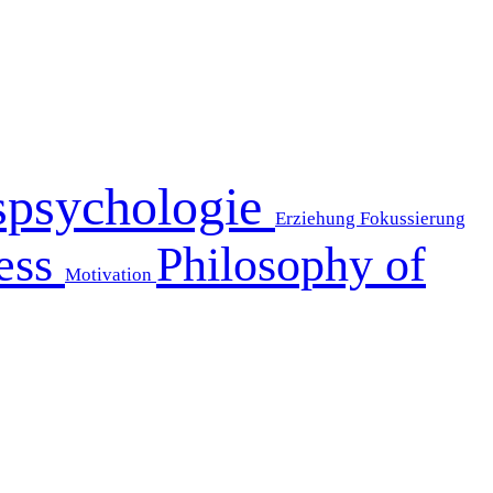
spsychologie
Erziehung
Fokussierung
ess
Philosophy of
Motivation