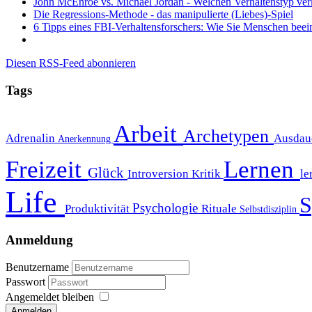
John McEnroe vs. Michael Jordan - Welchen Verhaltenstyp ver
Die Regressions-Methode - das manipulierte (Liebes)-Spiel
6 Tipps eines FBI-Verhaltensforschers: Wie Sie Menschen beei
Diesen RSS-Feed abonnieren
Tags
Arbeit
Archetypen
Adrenalin
Ausdau
Anerkennung
Freizeit
Lernen
Glück
Introversion
Kritik
le
Life
S
Psychologie
Produktivität
Rituale
Selbstdisziplin
Anmeldung
Benutzername
Passwort
Angemeldet bleiben
Anmelden