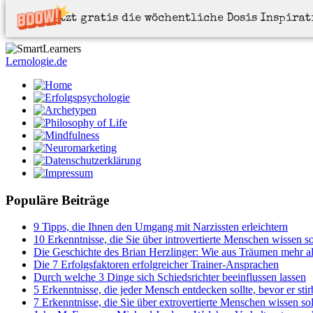
Jetzt gratis die wöchentliche Dosis Inspira
Lernologie.de
Populäre Beiträge
9 Tipps, die Ihnen den Umgang mit Narzissten erleichtern
10 Erkenntnisse, die Sie über introvertierte Menschen wissen so
Die Geschichte des Brian Herzlinger: Wie aus Träumen mehr a
Die 7 Erfolgsfaktoren erfolgreicher Trainer-Ansprachen
Durch welche 3 Dinge sich Schiedsrichter beeinflussen lassen
5 Erkenntnisse, die jeder Mensch entdecken sollte, bevor er stir
7 Erkenntnisse, die Sie über extrovertierte Menschen wissen sol