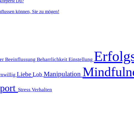
körperst Du?
nflussen können, Sie zu mögen!
Erfolg
er
Beeinflussung
Beharrlichkeit
Einstellung
Mindfuln
Manipulation
Liebe
Lob
rnwillig
port
Stress
Verhalten