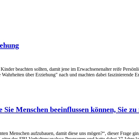
iehung
r Kinder beachten sollten, damit jene im Erwachsenenalter reife Persön
Wahrheiten über Erziehung" nach und machten dabei faszinierende Erge
e Sie Menschen beeinflussen können, Sie zu
nnten Menschen aufzubauen, damit diese uns mögen?“, dieser Frage gi
 Leiter des FBI-Verhaltensanalyse-Programm und hatte dabei 27 Jahre