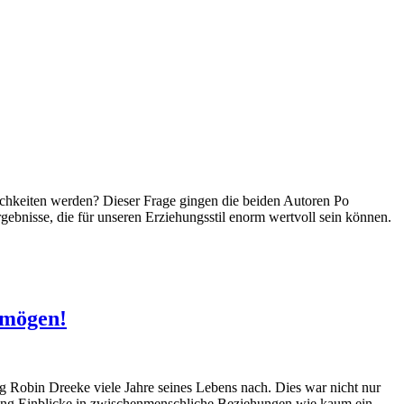
lichkeiten werden? Dieser Frage gingen die beiden Autoren Po
bnisse, die für unseren Erziehungsstil enorm wertvoll sein können.
 mögen!
ng Robin Dreeke viele
Jahre seines Lebens nach. Dies war nicht nur
 lang Einblicke in zwischenmenschliche Beziehungen wie kaum ein