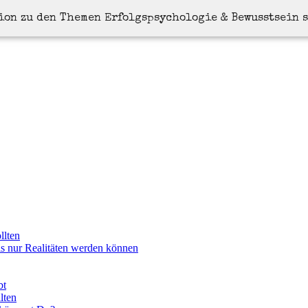
tion zu den Themen Erfolgspsychologie & Bewusstsein 
llten
ls nur Realitäten werden können
bt
lten