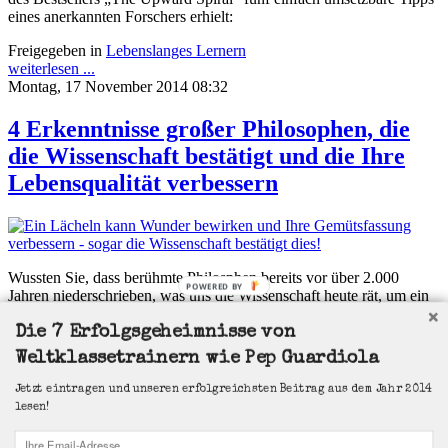
eines anerkannten Forschers erhielt:
Freigegeben in
Lebenslanges Lernern
weiterlesen ...
Montag, 17 November 2014 08:32
4 Erkenntnisse großer Philosophen, die
die Wissenschaft bestätigt und die Ihre
Lebensqualität verbessern
Wussten Sie, dass berühmte Philosphen bereits vor über 2.000
POWERED BY
Jahren niederschrieben, was uns die Wissenschaft heute rät, um ein
glücklicheres Leben zu führen? Vor allem die Philosophen, die sich
der Stoa verschrieen haben, wie Seneca und Marc Aurel, glaubten
Die 7 Erfolgsgeheimnisse von
d
urch die Einübung emotionaler Selbstbeherrschung sowie von
Weltklassetrainern wie Pep Guardiola
Gelassenheit und Seelenruhe den Schlüssel zu einem glücklicheren
Leben in den Händen zu halten.
Jetzt eintragen und unseren erfolgreichsten Beitrag aus dem Jahr 2014
lesen!
Freigegeben in
Blog
weiterlesen ...