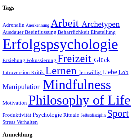
Tags
Arbeit
Archetypen
Adrenalin
Anerkennung
Ausdauer
Beeinflussung
Beharrlichkeit
Einstellung
Erfolgspsychologie
Freizeit
Glück
Erziehung
Fokussierung
Lernen
Liebe
Lob
Introversion
Kritik
lernwillig
Mindfulness
Manipulation
Philosophy of Life
Motivation
Sport
Psychologie
Produktivität
Rituale
Selbstdisziplin
Stress
Verhalten
Anmeldung