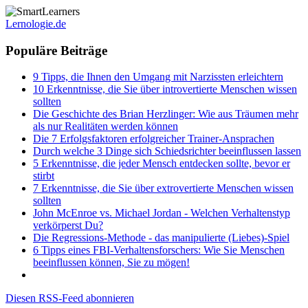
Lernologie.de
Populäre Beiträge
9 Tipps, die Ihnen den Umgang mit Narzissten erleichtern
10 Erkenntnisse, die Sie über introvertierte Menschen wissen
sollten
Die Geschichte des Brian Herzlinger: Wie aus Träumen mehr
als nur Realitäten werden können
Die 7 Erfolgsfaktoren erfolgreicher Trainer-Ansprachen
Durch welche 3 Dinge sich Schiedsrichter beeinflussen lassen
5 Erkenntnisse, die jeder Mensch entdecken sollte, bevor er
stirbt
7 Erkenntnisse, die Sie über extrovertierte Menschen wissen
sollten
John McEnroe vs. Michael Jordan - Welchen Verhaltenstyp
verkörperst Du?
Die Regressions-Methode - das manipulierte (Liebes)-Spiel
6 Tipps eines FBI-Verhaltensforschers: Wie Sie Menschen
beeinflussen können, Sie zu mögen!
Diesen RSS-Feed abonnieren