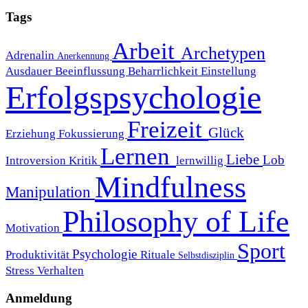
Tags
Arbeit
Archetypen
Adrenalin
Anerkennung
Ausdauer
Beeinflussung
Beharrlichkeit
Einstellung
Erfolgspsychologie
Freizeit
Glück
Erziehung
Fokussierung
Lernen
Liebe
Lob
Introversion
Kritik
lernwillig
Mindfulness
Manipulation
Philosophy of Life
Motivation
Sport
Psychologie
Produktivität
Rituale
Selbstdisziplin
Stress
Verhalten
Anmeldung