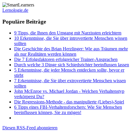
Lernologie.de
Populäre Beiträge
9 Tipps, die Ihnen den Umgang mit Narzissten erleichtern
10 Erkenntnisse, die Sie über introvertierte Menschen wissen
sollten
Die Geschichte des Brian Herzlinger: Wie aus Träumen mehr
als nur Realitäten werden können
Die 7 Erfolgsfaktoren erfolgreicher Trainer-Ansprachen
Durch welche 3 Dinge sich Schiedsrichter beeinflussen lassen
5 Erkenntnisse, die jeder Mensch entdecken sollte, bevor er
stirbt
7 Erkenntnisse, die Sie über extrovertierte Menschen wissen
sollten
John McEnroe vs. Michael Jordan - Welchen Verhaltenstyp
verkörperst Du?
Die Regressions-Methode - das manipulierte (Liebes)-Spiel
6 Tipps eines FBI-Verhaltensforschers: Wie Sie Menschen
beeinflussen können, Sie zu mögen!
Diesen RSS-Feed abonnieren