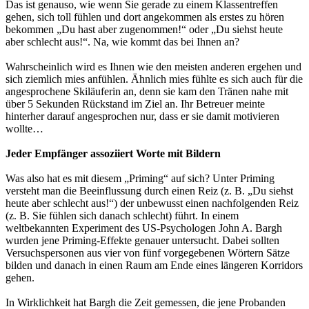
Das ist genauso, wie wenn Sie gerade zu einem Klassentreffen
gehen, sich toll fühlen und dort angekommen als erstes zu hören
bekommen „Du hast aber zugenommen!“ oder „Du siehst heute
aber schlecht aus!“.
Na, wie kommt das bei Ihnen an?
Wahrscheinlich wird es Ihnen wie den meisten anderen ergehen und
sich ziemlich mies anfühlen. Ähnlich mies fühlte es sich auch für die
angesprochene Skiläuferin an, denn sie kam den Tränen nahe mit
über 5 Sekunden Rückstand im Ziel an. Ihr Betreuer meinte
hinterher darauf angesprochen nur, dass er sie damit motivieren
wollte…
Jeder Empfänger assoziiert Worte mit Bildern
Was also hat es mit diesem „Priming“ auf sich? Unter Priming
versteht man die Beeinflussung durch einen Reiz (z. B. „Du siehst
heute aber schlecht aus!“) der unbewusst einen nachfolgenden Reiz
(z. B. Sie fühlen sich danach schlecht) führt. In einem
weltbekannten Experiment des US-Psychologen John A. Bargh
wurden jene Priming-Effekte genauer untersucht. Dabei sollten
Versuchspersonen aus vier von fünf vorgegebenen Wörtern Sätze
bilden und danach in einen Raum am Ende eines längeren Korridors
gehen.
In Wirklichkeit hat Bargh die Zeit gemessen, die jene Probanden