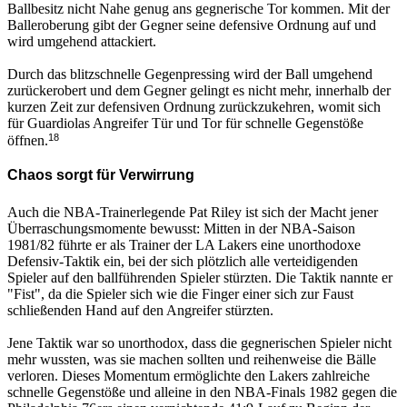
Ballbesitz nicht Nahe genug ans gegnerische Tor kommen. Mit der
Balleroberung gibt der Gegner seine defensive Ordnung auf und
wird umgehend attackiert.
Durch das blitzschnelle Gegenpressing wird der Ball umgehend
zurückerobert und dem Gegner gelingt es nicht mehr, innerhalb der
kurzen Zeit zur defensiven Ordnung zurückzukehren, womit sich
für Guardiolas Angreifer Tür und Tor für schnelle Gegenstöße
18
öffnen.
Chaos sorgt für Verwirrung
Auch die NBA-Trainerlegende Pat Riley ist sich der Macht jener
Überraschungsmomente bewusst: Mitten in der NBA-Saison
1981/82 führte er als Trainer der LA Lakers eine unorthodoxe
Defensiv-Taktik ein, bei der sich plötzlich alle verteidigenden
Spieler auf den ballführenden Spieler stürzten. Die Taktik nannte er
"Fist", da die Spieler sich wie die Finger einer sich zur Faust
schließenden Hand auf den Angreifer stürzten.
Jene Taktik war so unorthodox, dass die gegnerischen Spieler nicht
mehr wussten, was sie machen sollten und reihenweise die Bälle
verloren. Dieses Momentum ermöglichte den Lakers zahlreiche
schnelle Gegenstöße und alleine in den NBA-Finals 1982 gegen die