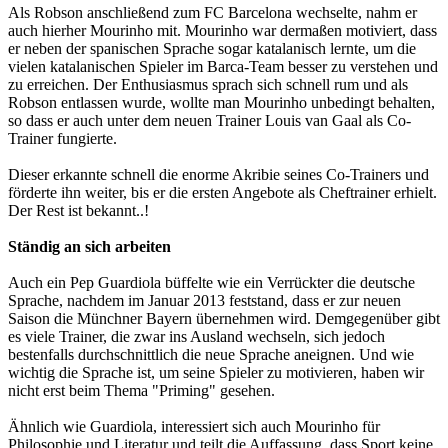
Als Robson anschließend zum FC Barcelona wechselte, nahm er
auch hierher Mourinho mit. Mourinho war dermaßen motiviert, dass
er neben der spanischen Sprache sogar katalanisch lernte, um die
vielen katalanischen Spieler im Barca-Team besser zu verstehen und
zu erreichen. Der Enthusiasmus sprach sich schnell rum und als
Robson entlassen wurde, wollte man Mourinho unbedingt behalten,
so dass er auch unter dem neuen Trainer Louis van Gaal als Co-
Trainer fungierte.
Dieser erkannte schnell die enorme Akribie seines Co-Trainers und
förderte ihn weiter, bis er die ersten Angebote als Cheftrainer erhielt.
Der Rest ist bekannt..!
Ständig an sich arbeiten
Auch ein Pep Guardiola büffelte wie ein Verrückter die deutsche
Sprache, nachdem im Januar 2013 feststand, dass er zur neuen
Saison die Münchner Bayern übernehmen wird. Demgegenüber gibt
es viele Trainer, die zwar ins Ausland wechseln, sich jedoch
bestenfalls durchschnittlich die neue Sprache aneignen. Und wie
wichtig die Sprache ist, um seine Spieler zu motivieren, haben wir
nicht erst beim Thema "Priming" gesehen.
Ähnlich wie Guardiola, interessiert sich auch Mourinho für
Philosophie und Literatur und teilt die Auffassung, dass Sport keine