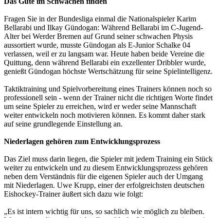
Das Gute im Schwachen finden
Fragen Sie in der Bundesliga einmal die Nationalspieler Karim
Bellarabi und Ilkay Gündogan: Während Bellarabi im C-Jugend-
Alter bei Werder Bremen auf Grund seiner schwachen Physis
aussortiert wurde, musste Gündogan als E-Junior Schalke 04
verlassen, weil er zu langsam war. Heute haben beide Vereine die
Quittung, denn während Bellarabi ein exzellenter Dribbler wurde,
genießt Gündogan höchste Wertschätzung für seine Spielintelligenz.
Taktiktraining und Spielvorbereitung eines Trainers können noch so
professionell sein - wenn der Trainer nicht die richtigen Worte findet
um seine Spieler zu erreichen, wird er weder seine Mannschaft
weiter entwickeln noch motivieren können. Es kommt daher stark
auf seine grundlegende Einstellung an.
Niederlagen gehören zum Entwicklungsprozess
Das Ziel muss darin liegen, die Spieler mit jedem Training ein Stück
weiter zu entwickeln und zu diesem Entwicklungsprozess gehören
neben dem Verständnis für die eigenen Spieler auch der Umgang
mit Niederlagen.
Uwe Krupp, einer der erfolgreichsten deutschen
Eishockey-Trainer äußert sich dazu wie folgt:
„Es ist intern wichtig für uns, so sachlich wie möglich zu bleiben.