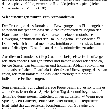
das Abspiel verfehlte, verwertete Ronaldo jedes Abspiel.
(siehe
Video unten ab Minute 6:20)
Wiederholungen führen zum Automatismus
Der Test zeigte, dass Ronaldo die Bewegungen des Flankengebers
so perfekt interpretiert, dass die kurze Information zu Beginn der
Flanke ausreichte, um die dazu passende eigene motorische
13
Bewegung abzurufen und den Ball punktgenau zu verwerten.
Damit zeigt sich einmal mehr, dass Intuition erlernbar ist, es kommt
nur auf die eigene Disziplin an, daran kontinuierlich zu arbeiten.
Aus diesem Grunde lässt Pep Guardiola beispielsweise Laufwege
wie auch andere Übungen immer und immer wieder wiederholen,
bis die Spieler den technischen und taktischen Ablauf vollkommen
automatisiert haben. Guardiola ist der festen Überzeugung, dass man
spielt, wie man trainiert und das klare Spielregeln für mehr
individuelle Freiheit sorgen.
Sein ehemaliger Schützling Gerade Pique beschreibt es so: Ohne es
zu merken, lernst du als Spieler jeden Tag dazu und beginnst, auf
14
dem Feld deine eigenen Entscheidungen zu treffen."
Wenn jeder
Spieler jeden Laufweg seiner Mitspieler richtig zu interpretieren
lernt, führt das zur perfekten Kombination von Strategie und