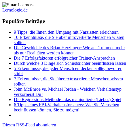
Lernologie.de
Populäre Beiträge
9 Tipps, die Ihnen den Umgang mit Narzissten erleichtern
10 Erkenntnisse, die Sie über introvertierte Menschen wissen
sollten
Die Geschichte des Brian Herzlinger: Wie aus Träumen mehr
als nur Realitäten werden können
Die 7 Erfolgsfaktoren erfolgreicher Trainer-Ansprachen
Durch welche 3 Dinge sich Schiedsrichter beeinflussen lassen
5 Erkenntnisse, die jeder Mensch entdecken sollte, bevor er
stirbt
7 Erkenntnisse, die Sie über extrovertierte Menschen wissen
sollten
John McEnroe vs. Michael Jordan - Welchen Verhaltenstyp
verkörperst Du?
Die Regressions-Methode - das manipulierte (Liebes)-Spiel
6 Tipps eines FBI-Verhaltensforschers: Wie Sie Menschen
beeinflussen können, Sie zu mögen!
Diesen RSS-Feed abonnieren