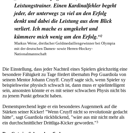
Leistungstrainer. Einen Kardinalfehler begeht
jeder, der unterwegs zu viel an den Erfolg
denkt und dabei die Leistung aus dem Blick
verliert. Ich mache es umgekehrt und
kümmere mich wenig um den Erfolg.
“
2
Markus Weise, dreifacher Goldmedaillengewinner bei Olympia
mit der deutschen Damen- sowie Herren-Hockey-
Nationalmannschaft
Die Einstellung, dass jeder Nachteil eines Spielers gleichzeitig eine
besondere Fähigkeit zu Tage fördert übernahm Pep Guardiola von
seinem Mentor Johann Cruyff. Cruyff sagte sich, wenn Spieler xy
beispielsweise physisch schwach ist, dann muss er spielintelligent
sein, ansonsten könnte er es mit seiner schwachen Physis nicht bis
zu jenem Punkt gebracht haben.
Dementsprechend legte er ein besonderes Augenmerk auf die
Stärken seiner Kicker! "Wenn Cruyff nicht so revolutionär gedacht
hätte", sagt Guardiola rückblickend, "wäre aus mir nicht mehr als
3
ein durchschnittlicher Drittliga-Kicker geworden."