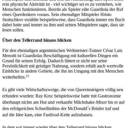
rein physische Aktivität ist - viel wichtiger sei es zu verstehen, wie
Menschen funktionieren. Bereits als Spieler eilte Guardiola der Ruf
eines Querdenkers voraus. Sein ehemaliger Mitspieler Hristo
Stoitschkov erzählte beispielsweise, dass Guardiola immer ein Buch
dabei hatte und immer zu ihm und seinen Mitspielern sagte, dass sie
lesen sollen.
Über den Tellerrand hinaus blicken
Für den ehemaligen argentinischen Weltmeister-Trainer César Luis
Menotti ist Guardiolas Beschäftigung mit kulturellen Dingen ein
Grund für seinen Erfolg. Dadurch füttert er nicht nur seine
Persönlichkeit mit geistiger Nahrung, sondern erhält auch wertvolle
Einblicke in andere Gebiete, die ihn im Umgang mit den Menschen
15
weiterhelfen.
Es gibt viele Wirtschaftszweige, die von Quereinsteigern völlig neu
erfunden wurden: Ray Kroc beispielsweise hatte mit Gastronomie
überhaupt nichts am Hut und verkaufte Milchshake-Mixer bis er auf
den erfolgreichen Schnellimbiss der McDonald´s Brüder traf und
auf die Idee kam, eine Fastfood-Kette aufzubauen.
In dem wir immer wieder über den Tellerrand hinaus blicken,