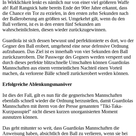
In Wirklichkeit lenkt es nämlich nur von einer viel größeren Waffe
ab! Ralf Rangnick hatte bereits Ende der 90er Jahre erkannt, dass
die Chance ein Tor zu erzielen, in den ersten zehn Sekunden nach
der Balleroberung am größten sei. Umgekehrt gilt, wenn du den
Ball verlierst, ist es in den ersten fünf Sekunden am
wahrscheinlichsten, diesen wieder zurückzugewinnen.
Guardiola ist sich dessen bewusst und perfektionierte es dort, wo der
Gegner den Ball erobert, umgehend eine neue defensive Ordnung
aufzubauen. Das Ziel ist es innerhalb von vier Sekunden den Ball
zurückzuerobern. Die Passwege des Gegners werden versperrt und
durch dieses perfekte blitzschnelle Umschalten können Guardiolas
Mannschaften aus einem vermeintlichen Nachteil einen Vorteil
machen, da verlorene Bälle schnell zurückerobert werden können.
Erfolgreiche Ablenkungsmanöver
Ist dies der Fall, gilt es nun für die gegnerischen Mannschaften
ebenfalls schnell wieder die Ordnung herzustellen, damit Guardiolas
Mannschaften mit ihrem von der Presse genannten "Tiki-Taka-
Kurzpassspiel" nicht diesen kurzen unorganisierten Moment
ausnutzen können.
Das geht mitunter so weit, dass Guardiolas Mannschaften die
Anweisung haben, absichtlich den Ball zu verlieren, wenn sie bei