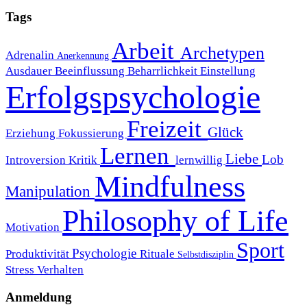
Tags
Arbeit
Archetypen
Adrenalin
Anerkennung
Ausdauer
Beeinflussung
Beharrlichkeit
Einstellung
Erfolgspsychologie
Freizeit
Glück
Erziehung
Fokussierung
Lernen
Liebe
Lob
Introversion
Kritik
lernwillig
Mindfulness
Manipulation
Philosophy of Life
Motivation
Sport
Psychologie
Produktivität
Rituale
Selbstdisziplin
Stress
Verhalten
Anmeldung