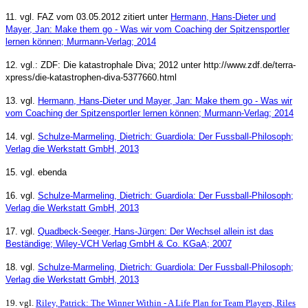
11. vgl. FAZ vom 03.05.2012 zitiert unter
Hermann, Hans-Dieter und
Mayer, Jan: Make them go - Was wir vom Coaching der Spitzensportler
lernen können
; Murmann-Verlag; 2014
12. vgl.: ZDF: Die katastrophale Diva; 2012 unter http://www.zdf.de/terra-
xpress/die-katastrophen-diva-5377660.html
13. vgl.
Hermann, Hans-Dieter und Mayer, Jan: Make them go - Was wir
vom Coaching der Spitzensportler lernen können
; Murmann-Verlag; 2014
14. vgl.
Schulze-Marmeling, Dietrich: Guardiola: Der Fussball-Philosoph;
Verlag die Werkstatt GmbH, 2013
15. vgl. ebenda
16. vgl.
Schulze-Marmeling, Dietrich: Guardiola: Der Fussball-Philosoph;
Verlag die Werkstatt GmbH, 2013
17. vgl.
Quadbeck-Seeger, Hans-Jürgen: Der Wechsel allein ist das
Beständige; Wiley-VCH Verlag GmbH & Co. KGaA; 2007
18. vgl.
Schulze-Marmeling, Dietrich: Guardiola: Der Fussball-Philosoph;
Verlag die Werkstatt GmbH, 2013
19. vgl.
Riley, Patrick: The Winner Within - A Life Plan for Team Players, Riles