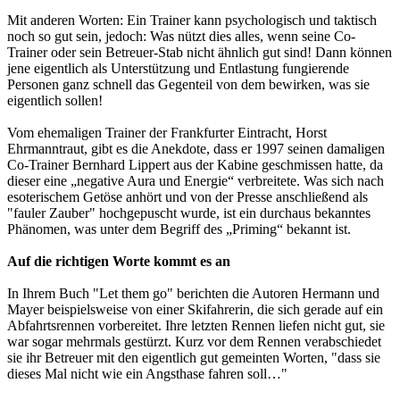
Mit anderen Worten: Ein Trainer kann psychologisch und taktisch
noch so gut sein, jedoch: Was nützt dies alles, wenn seine Co-
Trainer oder sein Betreuer-Stab nicht ähnlich gut sind! Dann können
jene eigentlich als Unterstützung und Entlastung fungierende
Personen ganz schnell das Gegenteil von dem bewirken, was sie
eigentlich sollen!
Vom ehemaligen Trainer der Frankfurter Eintracht, Horst
Ehrmanntraut, gibt es die Anekdote, dass er 1997 seinen damaligen
Co-Trainer Bernhard Lippert aus der Kabine geschmissen hatte, da
dieser eine „negative Aura und Energie“ verbreitete. Was sich nach
esoterischem Getöse anhört und von der Presse anschließend als
"fauler Zauber" hochgepuscht wurde, ist ein durchaus bekanntes
Phänomen, was unter dem Begriff des „Priming“ bekannt ist.
Auf die richtigen Worte kommt es an
In Ihrem Buch "Let them go" berichten die Autoren Hermann und
Mayer beispielsweise von einer Skifahrerin, die sich gerade auf ein
Abfahrtsrennen vorbereitet. Ihre letzten Rennen liefen nicht gut, sie
war sogar mehrmals gestürzt. Kurz vor dem Rennen verabschiedet
sie ihr Betreuer mit den eigentlich gut gemeinten Worten, "dass sie
dieses Mal nicht wie ein Angsthase fahren soll…"