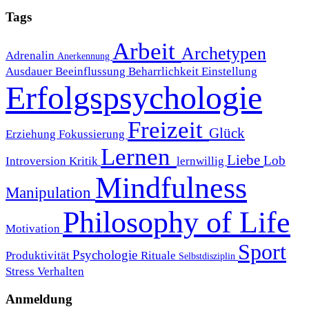
Tags
Arbeit
Archetypen
Adrenalin
Anerkennung
Ausdauer
Beeinflussung
Beharrlichkeit
Einstellung
Erfolgspsychologie
Freizeit
Glück
Erziehung
Fokussierung
Lernen
Liebe
Lob
Introversion
Kritik
lernwillig
Mindfulness
Manipulation
Philosophy of Life
Motivation
Sport
Psychologie
Produktivität
Rituale
Selbstdisziplin
Stress
Verhalten
Anmeldung