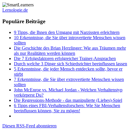
Lernologie.de
Populäre Beiträge
9 Tipps, die Ihnen den Umgang mit Narzissten erleichtern
10 Erkenntnisse, die Sie über introvertierte Menschen wissen
sollten
Die Geschichte des Brian Herzlinger: Wie aus Träumen mehr
als nur Realitäten werden können
Die 7 Erfolgsfaktoren erfolgreicher Trainer-Ansprachen
Durch welche 3 Dinge sich Schiedsrichter beeinflussen lassen
5 Erkenntnisse, die jeder Mensch entdecken sollte, bevor er
stirbt
7 Erkenntnisse, die Sie über extrovertierte Menschen wissen
sollten
John McEnroe vs. Michael Jordan - Welchen Verhaltenstyp
verkörperst Du?
Die Regressions-Methode - das manipulierte (Liebes)-Spiel
6 Tipps eines FBI-Verhaltensforschers: Wie Sie Menschen
beeinflussen können, Sie zu mögen!
Diesen RSS-Feed abonnieren